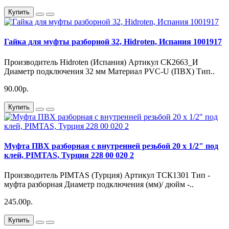
Купить
Гайка для муфты разборной 32, Hidroten, Испания 1001917
Производитель Hidroten (Испания) Артикул СК2663_И
Диаметр подключения 32 мм Материал PVC-U (ПВХ) Тип..
90.00р.
Купить
Муфта ПВХ разборная с внутренней резьбой 20 х 1/2" под
клей, PIMTAS, Турция 228 00 020 2
Производитель PIMTAS (Турция) Артикул ТСК1301 Тип -
муфта разборная Диаметр подключения (мм)/ дюйм -..
245.00р.
Купить