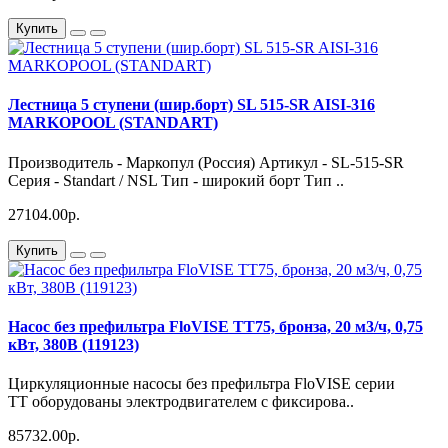
Купить
Лестница 5 ступени (шир.борт) SL 515-SR AISI-316
MARKOPOOL (STANDART)
Производитель - Маркопул (Россия) Артикул - SL-515-SR
Серия - Standart / NSL Тип - широкий борт Тип ..
27104.00р.
Купить
Насос без префильтра FloVISE TT75, бронза, 20 м3/ч, 0,75
кВт, 380В (119123)
Циркуляционные насосы без префильтра FloVISE серии
TT оборудованы электродвигателем с фиксирова..
85732.00р.