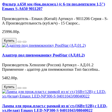
Фильтр д.650 мм (бок.подсоед.) (с 6-ти поз.вентилем 1,5")
Emaux S-A650 9011207
Производитель - Emaux (Китай) Артикул - 9011206 Серия - S-
A Производительность (куб.м/ч) - 15 Скорос..
25996.00р.
Купить
Адаптер под пневмокнопку PoolStar (АД.01.2)
Производитель Xenozone (Россия) Артикул - АД.01.2
Применение - адаптер для пневмокнопки Тип бассейна..
5482.00р.
Купить
Лампа для прож.пласт.с рамкой из н/ ст.(16Вт/12В) с LED-
эл.(белая) Emaux LED-NP300-S 04011043/08040022