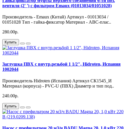
Гайка-фиксатор муфты верхнего соединения 6-ти поз.
вентиля (2' ') с фильтром Emaux (01013034/01051028)
Производитель - Emaux (Китай) Артикул - 01013034 /
01051028 Тип - гайка-фиксатор Материал - АВС-плас..
280.00р.
Купить
Заглушка ПВХ с внутр.резьбой 1 1/2", Hidroten, Испания
1002044
Производитель Hidroten (Испания) Артикул СК1545_И
Материал (корпуса) - PVC-U (ПВХ) Диаметр и тип под..
240.00р.
Купить
Насос с префильтром 20 м3/ч BADU Magna 20, 1,0 кВт 220