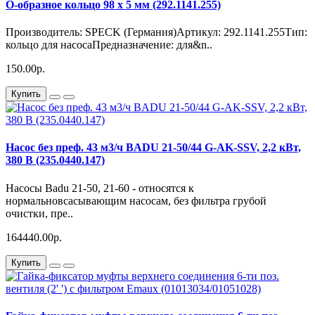
О-образное кольцо 98 x 5 мм (292.1141.255)
Производитель: SPECK (Германия)Артикул: 292.1141.255Тип:
кольцо для насосаПредназначение: для&n..
150.00р.
Купить
Насос без преф. 43 м3/ч BADU 21-50/44 G-AK-SSV, 2,2 кВт,
380 В (235.0440.147)
Насосы Badu 21-50, 21-60 - относятся к
нормальновсасывающим насосам, без фильтра грубой
очистки, пре..
164440.00р.
Купить