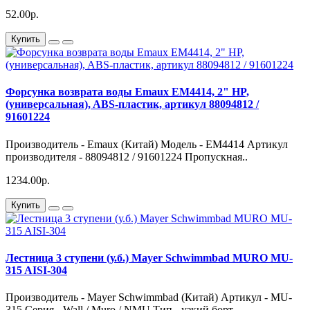
52.00р.
Купить
Форсунка возврата воды Emaux EM4414, 2" НP,
(универсальная), ABS-пластик, артикул 88094812 /
91601224
Производитель - Emaux (Китай) Модель - EM4414 Артикул
производителя - 88094812 / 91601224 Пропускная..
1234.00р.
Купить
Лестница 3 ступени (у.б.) Mayer Schwimmbad MURO MU-
315 AISI-304
Производитель - Mayer Schwimmbad (Китай) Артикул - MU-
315 Серия - Wall / Muro / NMU Тип - узкий борт..