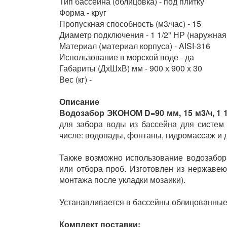
Тип бассейна (облицовка) - под плитку
Форма - круг
Пропускная способность (м3/час) - 15
Диаметр подключения - 1 1/2" НР (наружная
Материал (материал корпуса) - AISI-316
Использование в морской воде - да
Габариты (ДхШхВ) мм - 900 х 900 х 30
Вес (кг) -
Описание
Водозабор ЭКОНОМ D=90 мм, 15 м3/ч, 1 1/2
для забора воды из бассейна для систем
числе: водопады, фонтаны, гидромассаж и д
Также возможно использование водозабор
или отбора проб. Изготовлен из нержавею
монтажа после укладки мозаики).
Устанавливается в бассейны облицованные
Комплект поставки: