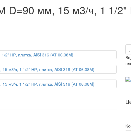
=90 мм, 15 м3/ч, 1 1/2" Н
Во
пл
Ц
Ко