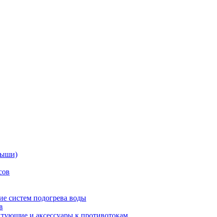
дыши)
сов
е систем подогрева воды
в
тующие и аксессуары к противотокам