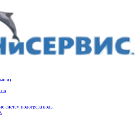
дыши)
сов
е систем подогрева воды
в