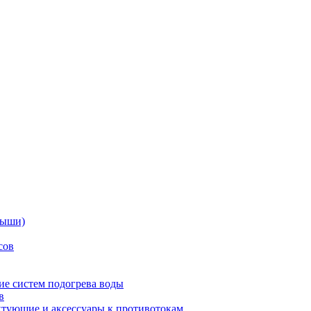
дыши)
сов
е систем подогрева воды
в
тующие и аксессуары к противотокам