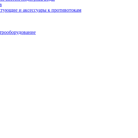
в
тующие и аксессуары к противотокам
трооборудование