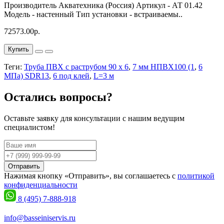
Производитель Акватехника (Россия) Артикул - АТ 01.42
Модель - настенный Тип установки - встраиваемы..
72573.00р.
Купить
Теги:
Труба ПВХ с раструбом 90 х 6
,
7 мм НПВХ100 (1
,
6
МПа) SDR13
,
6 под клей
,
L=3 м
Остались вопросы?
Оставьте заявку для консультации с нашим ведущим
специалистом!
Отправить
Нажимая кнопку «Отправить», вы соглашаетесь с
политикой
конфиденциальности
8 (495) 7-888-918
info@basseiniservis.ru