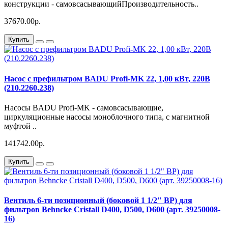
конструкции - самовсасывающийПроизводительность..
37670.00р.
Купить
Насос с префильтром BADU Profi-MK 22, 1,00 кВт, 220В
(210.2260.238)
Насосы BADU Profi-MK - самовсасывающие,
циркуляционные насосы моноблочного типа, с магнитной
муфтой ..
141742.00р.
Купить
Вентиль 6-ти позиционный (боковой 1 1/2" ВР) для
фильтров Behncke Cristall D400, D500, D600 (арт. 39250008-
16)