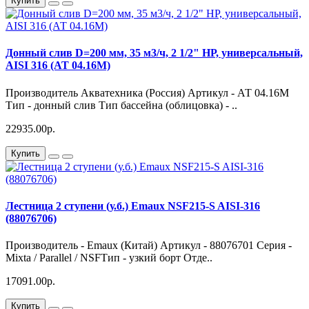
Купить
Донный слив D=200 мм, 35 м3/ч, 2 1/2" НР, универсальный,
AISI 316 (АТ 04.16M)
Производитель Акватехника (Россия) Артикул - АТ 04.16М
Тип - донный слив Тип бассейна (облицовка) - ..
22935.00р.
Купить
Лестница 2 ступени (у.б.) Emaux NSF215-S AISI-316
(88076706)
Производитель - Emaux (Китай) Артикул - 88076701 Серия -
Mixta / Parallel / NSFТип - узкий борт Отде..
17091.00р.
Купить