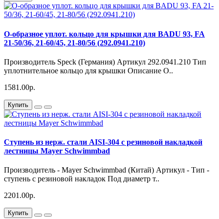
О-образное уплот. кольцо для крышки для BADU 93, FA
21-50/36, 21-60/45, 21-80/56 (292.0941.210)
Производитель Speck (Германия) Артикул 292.0941.210 Тип
уплотнительное кольцо для крышки Описание О..
1581.00р.
Купить
Ступень из нерж. стали AISI-304 с резиновой накладкой
лестницы Mayer Schwimmbad
Производитель - Mayer Schwimmbad (Китай) Артикул - Тип -
ступень с резиновой накладок Под диаметр т..
2201.00р.
Купить