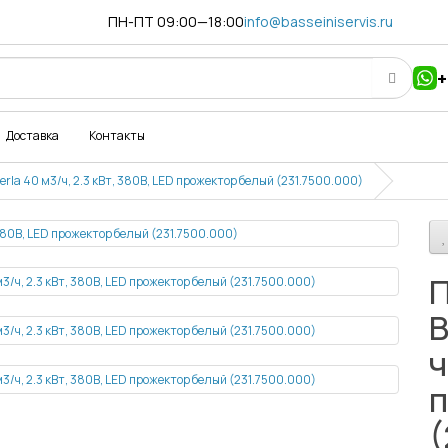
ПН-ПТ 09:00—18:00
info@basseiniservis.ru
+
Доставка
Контакты
rla 40 м3/ч, 2.3 кВт, 380В, LED прожектор белый (231.7500.000)
П
B
ч
п
(