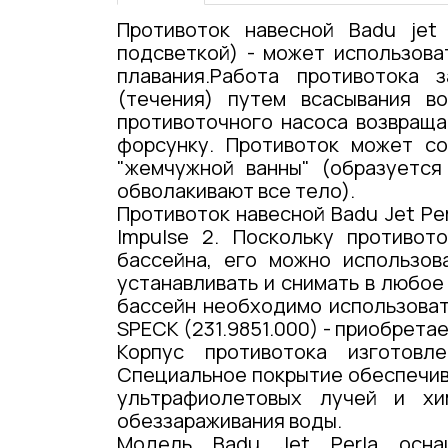
Противоток навесной Badu jet
подсветкой) - может использова
плавания.Работа противотока 
(течения) путем всасывания в
противоточного насоса возвраща
форсунку. Противоток может со
"жемчужной ванны" (образуется
обволакивают все тело).
Противоток навесной Badu Jet Pe
Impulse 2. Поскольку противот
бассейна, его можно использов
устанавливать и снимать в любое
бассейн необходимо использова
SPECK (231.9851.000) - приобретае
Корпус противотока изготовле
Специальное покрытие обеспечива
ультрафиолетовых лучей и хи
обеззараживания воды.
Модель Badu Jet Perla осн