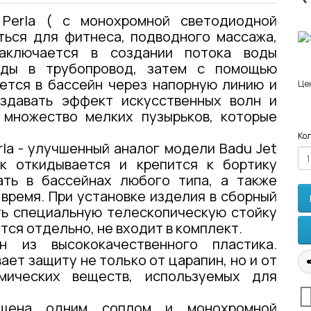
 Perla ( с монохромной светодиодной
ться для фитнеса, подводного массажа,
заключается в создании потока воды
оды в трубопровод, затем с помощью
ется в бассейн через напорную линию и
Це
здавать эффект искусственных волн и
 множество мелких пузырьков, которые
Кол
rla - улучшенный аналог модели Badu Jet
ок откидывается и крепится к бортику
ать в бассейнах любого типа, а также
 время. При установке изделия в сборный
ть специальную телескопическую стойку
тся отдельно, не входит в комплект.
н из высококачественного пластика.
ет защиту не только от царапин, но и от
мических веществ, используемых для
ащена одним соплом и монохромной