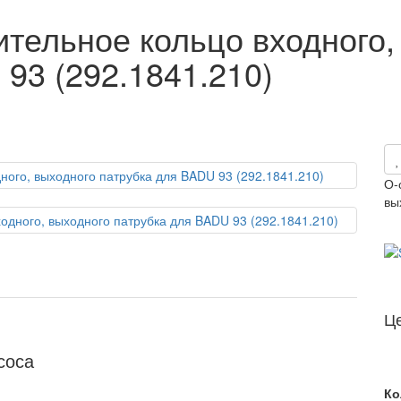
ительное кольцо входного,
93 (292.1841.210)
О-
вы
Ц
соса
Ко