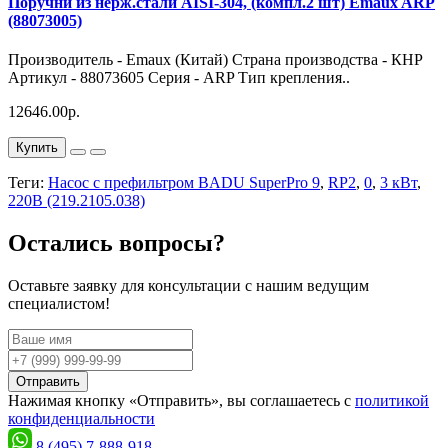
Поручни из нерж.стали AISI-304, (компл.2 шт) Emaux ARP
(88073005)
Производитель - Emaux (Китай) Страна производства - КНР
Артикул - 88073605 Серия - ARP Тип крепления..
12646.00р.
Купить
Теги:
Насос с префильтром BADU SuperPro 9
,
RP2
,
0
,
3 кВт
,
220В (219.2105.038)
Остались вопросы?
Оставьте заявку для консультации с нашим ведущим
специалистом!
Отправить
Нажимая кнопку «Отправить», вы соглашаетесь с
политикой
конфиденциальности
8 (495) 7-888-918