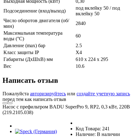
Выходная мощность (кВт)
0,30
под вклейку 50 / под
Подсоединение (вход/выход)
вклейку 50
Число оборотов двигателя (об/
2840
мин)
Максимальная температура
60
воды (°С)
Давление (max) бар
2.5
Класс защиты IP
X4
Габариты (ДxШxВ) мм
610 x 224 x 295
Вес
10.6
Написать отзыв
Пожалуйста
авторизируйтесь
или
создайте учетную запись
перед тем как написать отзыв
Насос с префильтром BADU SuperPro 9, RP2, 0,3 кВт, 220В
(219.2105.038)
Код Товара: 241
Наличие: В наличии