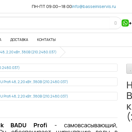
ПН-ПТ 09:00—18:00
info@basseiniservis.ru
+
А
ДОСТАВКА
КОНТАКТЫ
48, 2,20 кВт, 380В (210.2480.037)
Н
B
к
(
k BADU Profi
- самовсасывающий,
Он обеспечивает циркуляцию воды в