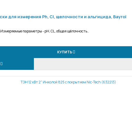
ски для измерения Ph, Cl, щелочности и альгицида, Bayrol
t Измеряемые параметры - pH, CL, общая щёлочность..
КУПИТЬ