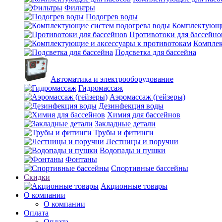
Фильтры
Подогрев воды
Комплектующи
Противотоки для бассейно
Комплек
Подсветка для бассейна
Автоматика и электрооборудование
Гидромассаж
Аэромассаж (гейзеры)
Дезинфекция воды
Химия для бассейнов
Закладные детали
Трубы и фитинги
Лестницы и поручни
Водопады и пушки
Фонтаны
Спортивные бассейны
Скидки
Акционные товары
О компании
О компании
Оплата
Оплата