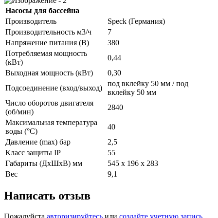
Насосы для бассейна
Производитель
Speck (Германия)
Производительность м3/ч
7
Напряжение питания (В)
380
Потребляемая мощность
0,44
(кВт)
Выходная мощность (кВт)
0,30
под вклейку 50 мм / под
Подсоединение (вход/выход)
вклейку 50 мм
Число оборотов двигателя
2840
(об/мин)
Максимальная температура
40
воды (°С)
Давление (max) бар
2,5
Класс защиты IP
55
Габариты (ДxШxВ) мм
545 x 196 x 283
Вес
9,1
Написать отзыв
Пожалуйста
авторизируйтесь
или
создайте учетную запись