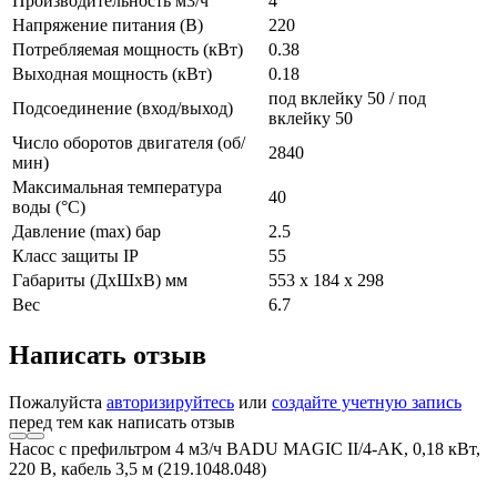
Производительность м3/ч
4
Напряжение питания (В)
220
Потребляемая мощность (кВт)
0.38
Выходная мощность (кВт)
0.18
под вклейку 50 / под
Подсоединение (вход/выход)
вклейку 50
Число оборотов двигателя (об/
2840
мин)
Максимальная температура
40
воды (°С)
Давление (max) бар
2.5
Класс защиты IP
55
Габариты (ДxШxВ) мм
553 x 184 x 298
Вес
6.7
Написать отзыв
Пожалуйста
авторизируйтесь
или
создайте учетную запись
перед тем как написать отзыв
Насос с префильтром 4 м3/ч BADU MAGIC II/4-AK, 0,18 кВт,
220 В, кабель 3,5 м (219.1048.048)