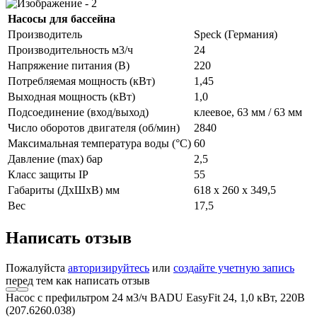
Насосы для бассейна
Производитель
Speck (Германия)
Производительность м3/ч
24
Напряжение питания (В)
220
Потребляемая мощность (кВт)
1,45
Выходная мощность (кВт)
1,0
Подсоединение (вход/выход)
клеевое, 63 мм / 63 мм
Число оборотов двигателя (об/мин)
2840
Максимальная температура воды (°С)
60
Давление (max) бар
2,5
Класс защиты IP
55
Габариты (ДxШxВ) мм
618 x 260 x 349,5
Вес
17,5
Написать отзыв
Пожалуйста
авторизируйтесь
или
создайте учетную запись
перед тем как написать отзыв
Насос с префильтром 24 м3/ч BADU EasyFit 24, 1,0 кВт, 220В
(207.6260.038)