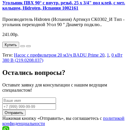
Угольник ПВХ 90° с внутр. резьб. 25 х 3/4" под клей, с мет.
кольцом, Hidroten, Испания 1002161
Производитель Hidroten (Испания) Артикул СК0302_И Тип -
угольник переходной Угол 90 ° Диаметр подклю..
241.00р.
Купить
Теги:
Насос с префильтром 20 м3/ч BADU Prime 20
,
1
,
0 кВт
380 В (219.0208.037)
Остались вопросы?
Оставьте заявку для консультации с нашим ведущим
специалистом!
Отправить
Нажимая кнопку «Отправить», вы соглашаетесь с
политикой
конфиденциальности