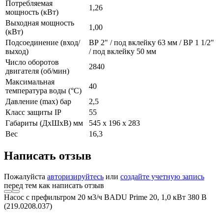
Потребляемая
1,26
мощность (кВт)
Выходная мощность
1,00
(кВт)
Подсоединение (вход/
ВР 2" / под вклейку 63 мм / ВР 1 1/2"
выход)
/ под вклейку 50 мм
Число оборотов
2840
двигателя (об/мин)
Максимальная
40
температура воды (°С)
Давление (max) бар
2,5
Класс защиты IP
55
Габариты (ДxШxВ) мм
545 x 196 x 283
Вес
16,3
Написать отзыв
Пожалуйста
авторизируйтесь
или
создайте учетную запись
перед тем как написать отзыв
Насос с префильтром 20 м3/ч BADU Prime 20, 1,0 кВт 380 В
(219.0208.037)