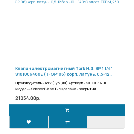
Клапан электромагнитный Tork Н.З. ВР 1 1/4"
S101006460E (T-GP106) корп. латунь, 0,5-12
бар, -10..+140*C, уплот. EPDM, 230
Производитель - Tork (Турция) Артикул - S101005170E
Модель - Solenoid Valve Тип клапана - закрытый Н..
21054.00р.