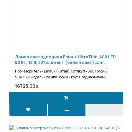
Лампа светодиодная Emaux UltraThin-400 LED
50 Вт, 12 В, 531 элемент (белый свет) для
прожектора Kripsol PHM 300 и PLM 300
Производитель - Emaux (Китай) Артикул - 89045524 /
(89045524/9041822)
9041822 Модель - лампа Форма - круг Предназначени..
16725.00р.