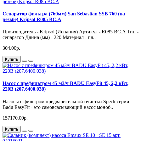
Сепаратор фильтра (760мм) San Sebastian SSB 760 (на
резьбе) Kripsol R085 BC.A
Производитель - Kripsol (Испания) Артикул - R085 BC.A Тип -
сепаратор Длина (мм) - 220 Материал - пл..
304.00р.
Купить
Насос с префильтром 45 м3/ч BADU EasyFit 45, 2,2 кВт,
220В (207.6400.038)
Насосы с фильтром предварительной очистки Speck серии
Badu EasyFit - это самовсасывающий насос моноб..
157170.00р.
Купить