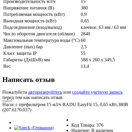
Производительность м3/ч
15
Напряжение питания (В)
380
Потребляемая мощность (кВт)
0,9
Выходная мощность (кВт)
0,65
Подсоединение (вход/выход)
клеевое, 63 мм / 63 мм
Число оборотов двигателя (об/мин)
2840
Максимальная температура воды (°С)
60
Давление (max) бар
2,5
Класс защиты IP
55
Габариты (ДxШxВ) мм
588 x 260 x 349,5
Вес
13,4
Написать отзыв
Пожалуйста
авторизируйтесь
или
создайте учетную запись
перед тем как написать отзыв
Насос с префильтром 15 м3/ч BADU EasyFit 15, 0,65 кВт,380В
(207.6170.037)
Код Товара: 376
Наличие: В наличии