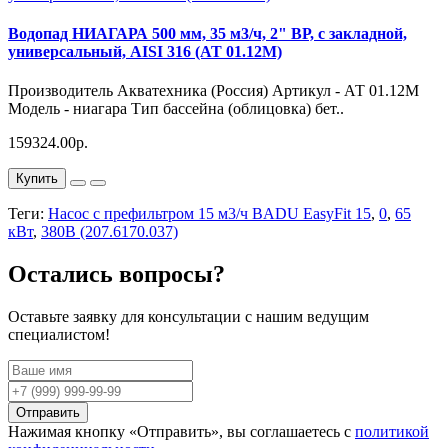
Водопад НИАГАРА 500 мм, 35 м3/ч, 2" ВР, с закладной,
универсальный, AISI 316 (АТ 01.12М)
Производитель Акватехника (Россия) Артикул - АТ 01.12М
Модель - ниагара Тип бассейна (облицовка) бет..
159324.00р.
Купить
Теги:
Насос с префильтром 15 м3/ч BADU EasyFit 15
,
0
,
65
кВт
,
380В (207.6170.037)
Остались вопросы?
Оставьте заявку для консультации с нашим ведущим
специалистом!
Отправить
Нажимая кнопку «Отправить», вы соглашаетесь с
политикой