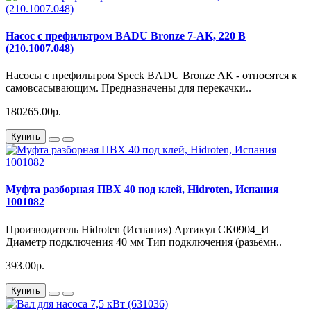
Насос с префильтром BADU Bronze 7-AK, 220 В
(210.1007.048)
Насосы с префильтром Speck BADU Bronze АК - относятся к
самовсасывающим. Предназначены для перекачки..
180265.00р.
Купить
Муфта разборная ПВХ 40 под клей, Hidroten, Испания
1001082
Производитель Hidroten (Испания) Артикул СК0904_И
Диаметр подключения 40 мм Тип подключения (разьёмн..
393.00р.
Купить