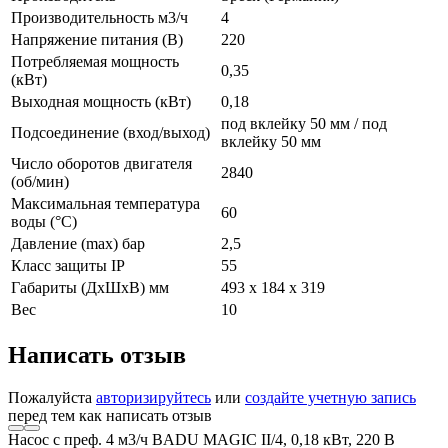
Производительность м3/ч
4
Напряжение питания (В)
220
Потребляемая мощность
0,35
(кВт)
Выходная мощность (кВт)
0,18
под вклейку 50 мм / под
Подсоединение (вход/выход)
вклейку 50 мм
Число оборотов двигателя
2840
(об/мин)
Максимальная температура
60
воды (°С)
Давление (max) бар
2,5
Класс защиты IP
55
Габариты (ДxШxВ) мм
493 x 184 x 319
Вес
10
Написать отзыв
Пожалуйста
авторизируйтесь
или
создайте учетную запись
перед тем как написать отзыв
Насос с преф. 4 м3/ч BADU MAGIC II/4, 0,18 кВт, 220 В