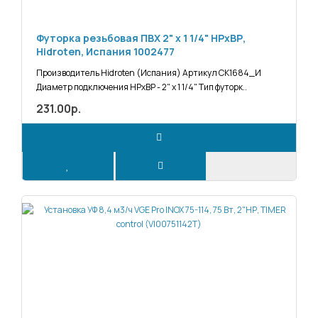
Футорка резьбовая ПВХ 2" х 1 1/4" НРхВР,
Hidroten, Испания 1002477
Производитель Hidroten (Испания) Артикул СК1684_И
Диаметр подключения НРхВР - 2" х 1 1/4" Тип футорк..
231.00р.