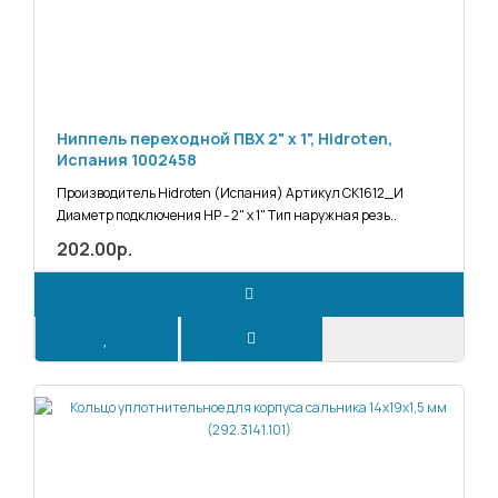
Ниппель переходной ПВХ 2" х 1", Hidroten,
Испания 1002458
Производитель Hidroten (Испания) Артикул СК1612_И
Диаметр подключения НР - 2" х 1" Тип наружная резь..
202.00р.