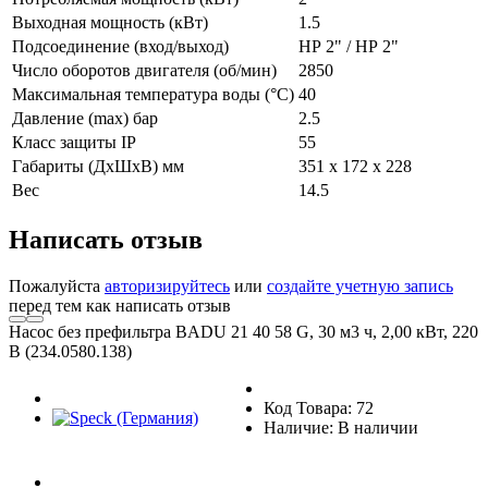
Выходная мощность (кВт)
1.5
Подсоединение (вход/выход)
НР 2" / НР 2"
Число оборотов двигателя (об/мин)
2850
Максимальная температура воды (°С)
40
Давление (max) бар
2.5
Класс защиты IP
55
Габариты (ДxШxВ) мм
351 x 172 x 228
Вес
14.5
Написать отзыв
Пожалуйста
авторизируйтесь
или
создайте учетную запись
перед тем как написать отзыв
Насос без префильтра BADU 21 40 58 G, 30 м3 ч, 2,00 кВт, 220
В (234.0580.138)
Код Товара: 72
Наличие: В наличии