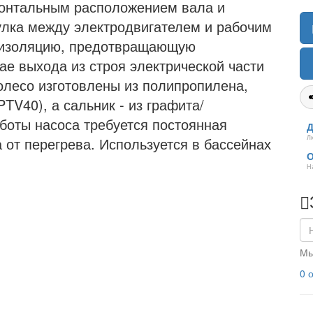
изонтальным расположением вала и
улка между электродвигателем и рабочим
ю изоляцию, предотвращающую
ае выхода из строя электрической части
колесо изготовлены из полипропилена,
TV40), а сальник - из графита/
боты насоса требуется постоянная
Д
Л
 от перегрева. Используется в бассейнах
О
Н
Мы
0 