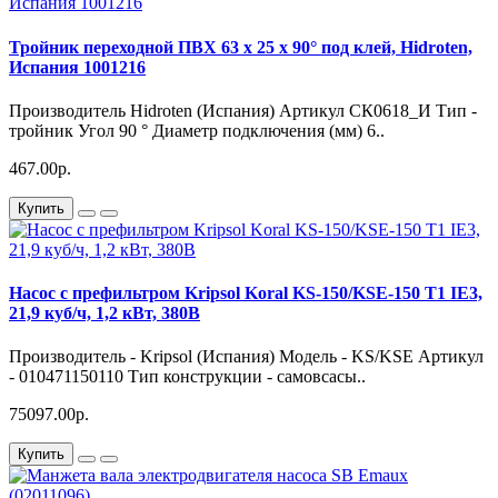
Тройник переходной ПВХ 63 х 25 х 90° под клей, Hidroten,
Испания 1001216
Производитель Hidroten (Испания) Артикул СК0618_И Тип -
тройник Угол 90 ° Диаметр подключения (мм) 6..
467.00р.
Купить
Насос с префильтром Kripsol Koral KS-150/KSE-150 Т1 IE3,
21,9 куб/ч, 1,2 кВт, 380В
Производитель - Kripsol (Испания) Модель - KS/KSE Артикул
- 010471150110 Тип конструкции - самовсасы..
75097.00р.
Купить