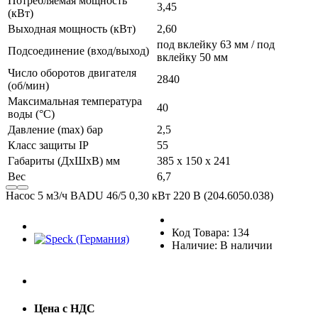
Потребляемая мощность
3,45
(кВт)
Выходная мощность (кВт)
2,60
под вклейку 63 мм / под
Подсоединение (вход/выход)
вклейку 50 мм
Число оборотов двигателя
2840
(об/мин)
Максимальная температура
40
воды (°С)
Давление (max) бар
2,5
Класс защиты IP
55
Габариты (ДxШxВ) мм
385 x 150 x 241
Вес
6,7
Насос 5 м3/ч BADU 46/5 0,30 кВт 220 В (204.6050.038)
Код Товара: 134
Наличие: В наличии
Цена с НДС