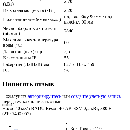
2,70
(кВт)
Выходная мощность (кВт)
2,20
под вклейку 90 мм / под
Подсоединение (вход/выход)
вклейку 90 мм
Число оборотов двигателя
2840
(об/мин)
Максимальная температура
60
воды (°С)
Давление (max) бар
2,5
Класс защиты IP
55
Габариты (ДxШxВ) мм
827 x 315 x 459
Вес
26
Написать отзыв
Пожалуйста
авторизируйтесь
или
создайте учетную запись
перед тем как написать отзыв
Насос 40 м3/ч BADU Resort 40-AK-SSV, 2,2 кВт, 380 В
(219.5400.057)
Код Товара: 119