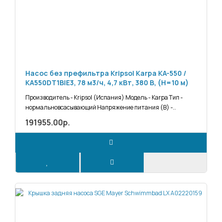
Насос без префильтра Kripsol Karpa KA-550 /
KA550DT1BIE3, 78 м3/ч, 4,7 кВт, 380 В, (H=10 м)
Производитель - Kripsol (Испания) Модель - Karpa Тип -
нормальновсасывающий Напряжение питания (В) -..
191955.00р.