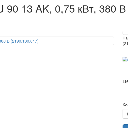
90 13 AK, 0,75 кВт, 380 В
На
(2
Ц
Ко