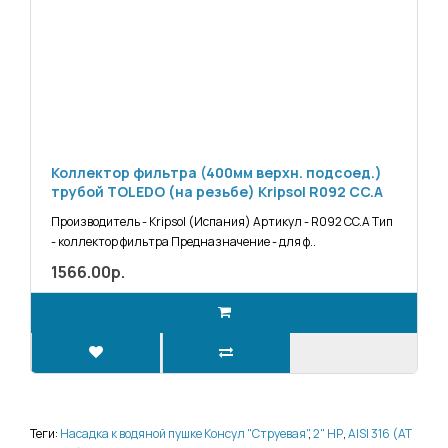
Коллектор фильтра (400мм верхн. подсоед.)
трубой TOLEDO (на резьбе) Kripsol R092 CC.A
Производитель - Kripsol (Испания) Артикул - R092 CC.A Тип
- коллектор фильтра Предназначение - для ф..
1566.00р.
Теги:
Насадка к водяной пушке Консул "Струевая"
,
2" НР
,
AISI 316 (АТ