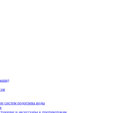
дыши)
сов
е систем подогрева воды
в
тующие и аксессуары к противотокам