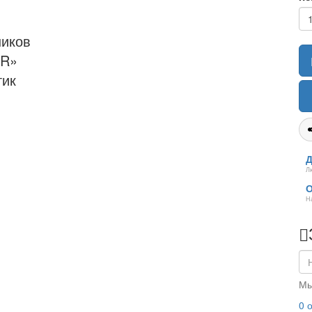
ников
2R»
тик
Д
Л
О
Н
Мы
0 