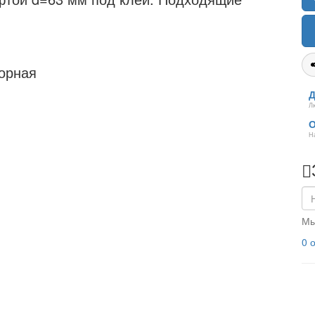
борная
Д
Л
О
Н
Мы
0 