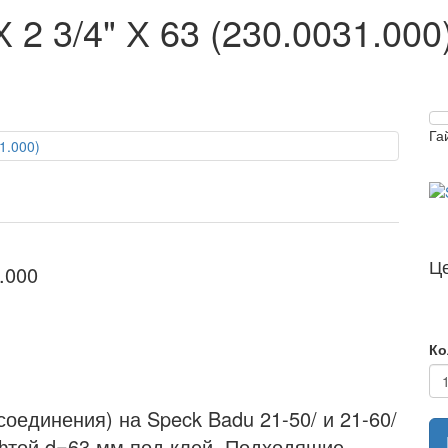
 2 3/4" Х 63 (230.0031.000
Га
Ц
.000
Ко
оединения) на Speck Badu 21-50/ и 21-60/
уфтой d=63 мм под клей. Подходящие