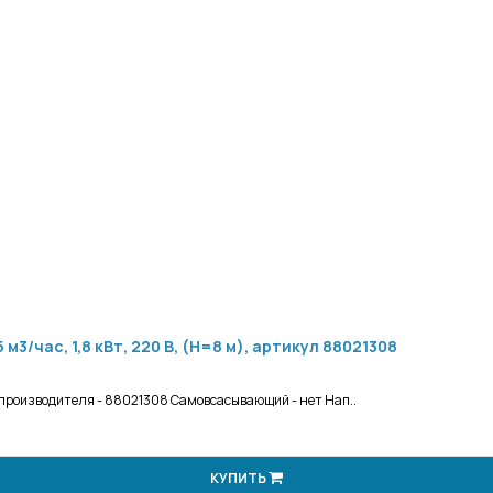
3/час, 1,8 кВт, 220 В, (H=8 м), артикул 88021308
 производителя - 88021308 Самовсасывающий - нет Нап..
КУПИТЬ