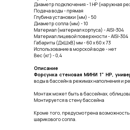
Диаметр подключения - 1 НР (наружная ре
Подача воды - прямая
Глубина установки (мм) - 50
Диаметр сопла (мм) - 10
Материал (материал корпуса) - AISI-304
Материал лицевой поверхности - AISI-304
Габариты (ДхШхВ) мм - 60 х 60 х 73
Использование в морской воде - нет
Вес (кг) - 0,4
Описание
Форсунка стеновая МИНИ 1" НР, универ
воды в бассейн в режимах наполнения и р
Монтаж может быть в бассейнах, облицова
Монтируется в стену бассейна
Кроме того, предусмотрена возможность
шарикового сопла.