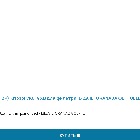
 ВР) Kripsol VK6-43.B для фильтра IBIZA IL, GRANADA GL, TOLE
ля фильтров Kripsol - IBIZA IL, GRANADA GL и T..
КУПИТЬ