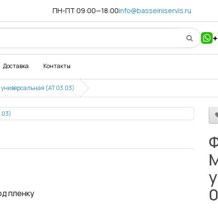
ПН-ПТ 09:00—18:00
info@basseiniservis.ru
+
Доставка
Контакты
 универсальная (АТ 03.03)
Ф
М
у
0
од пленку