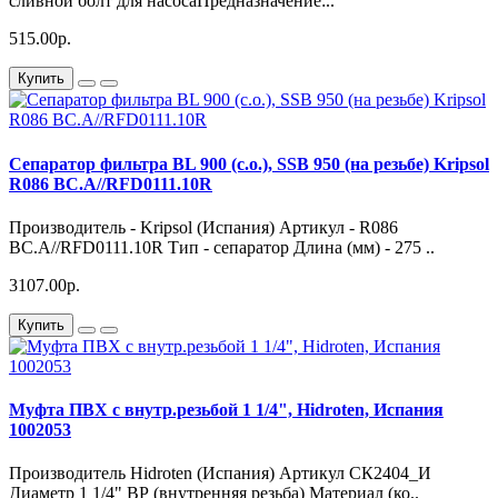
сливной болт для насосаПредназначение:..
515.00р.
Купить
Сепаратор фильтра BL 900 (с.о.), SSB 950 (на резьбе) Kripsol
R086 BC.A//RFD0111.10R
Производитель - Kripsol (Испания) Артикул - R086
BC.A//RFD0111.10R Тип - сепаратор Длина (мм) - 275 ..
3107.00р.
Купить
Муфта ПВХ с внутр.резьбой 1 1/4", Hidroten, Испания
1002053
Производитель Hidroten (Испания) Артикул СК2404_И
Диаметр 1 1/4" ВР (внутренняя резьба) Материал (ко..