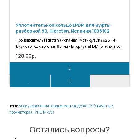
Уплотнительное кольцо EPDM для муфты
разборной 90, Hidroten, Испания 1098102
Производитель Hidroten (Испания) Артикул СК9928_И
Диаметр подключения 90 мм Материал EPDM (этиленпро..
128.00р.
Теги:
Блок управления освещением МЕДУЗА-С3 (SLAVE на 3
прожектора) (УПО.М-С3)
Остались вопросы?